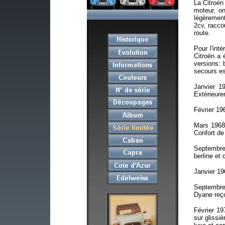
La Citroë
moteur, on
légèremen
2cv, racco
route.
Pour l'int
Citroën a 
versions: 
secours es
Janvier 1
Extérieure
Février 19
Mars 1968:
Confort de
Septembre
berline et
Janvier 19
Septembre 
Dyane reço
Février 19
sur glissi