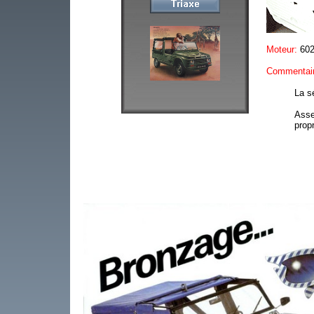
Moteur:
602
Commentair
La s
Asse
prop