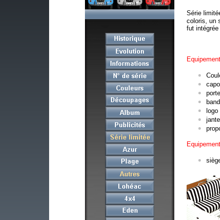
Série limité
coloris, un
fut intégré
Equipements
Coul
capo
port
band
logo
jant
prop
Equipements
sièg