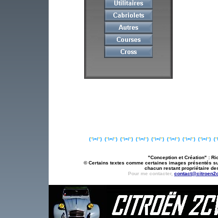
(
°
\=/
°
)
(
°
\=/
°
)
(
°
\=/
°
)
(
°
\=/
°
)
(
°
\=/
°
)
(
°
\=/
°
) (
°
\=/
°
) (
°
\=/
°
)
(
°
"Conception et Création" : Ric
© Certains textes comme certaines images présentés sur 
chacun restant propriétaire des
Pour me contacter,
contact@citroen2c