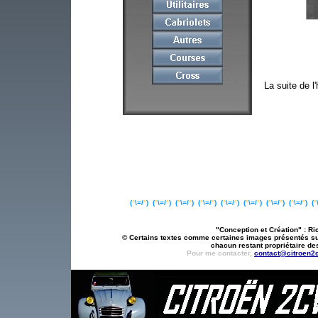
La suite de l
(
°
\=/
°
)
(
°
\=/
°
)
(
°
\=/
°
)
(
°
\=/
°
)
(
°
\=/
°
)
(
°
\=/
°
) (
°
\=/
°
) (
°
\=/
°
)
(
°
"Conception et Création" : Ric
© Certains textes comme certaines images présentés sur 
chacun restant propriétaire des
Pour me contacter,
contact@citroen2c