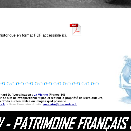
'historique en format PDF accessible ici.
\=/
°
) (
°
\=/
°
) (
°
\=/
°
) (
°
\=/
°
) (
°
\=/
°
) (
°
\=/
°
) (
°
\=/
°
) (
°
\=/
°
) (
°
\=/
°
)
(
°
\=/
°
) (
°
\=/
°
)
hard D. / Localisation :
La Vienne
(France-86)
ce site ne m'appartiennent pas et restent la propriété de leurs auteurs,
 droits sur les textes ou images qu'il possède.
v.fr
- Pour l'annuaire du site,
annuaire@citroen2cv.fr