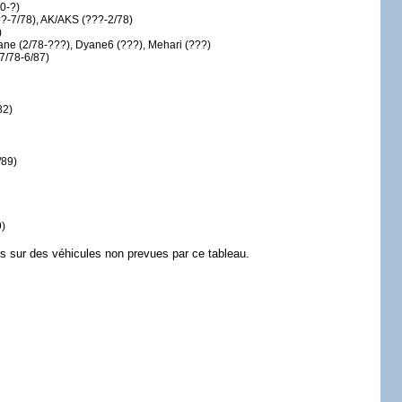
0-?)
??-7/78), AK/AKS (???-2/78)
)
ane (2/78-???), Dyane6 (???), Mehari (???)
7/78-6/87)
82)
/89)
)
s sur des véhicules non prevues par ce tableau.