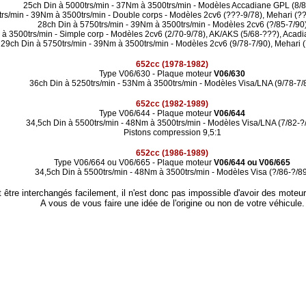
25ch Din à 5000trs/min - 37Nm à 3500trs/min - Modèles Accadiane GPL (8/8
rs/min - 39Nm à 3500trs/min - Double corps - Modèles 2cv6 (???-9/78), Mehari (?
28ch Din à 5750trs/min - 39Nm à 3500trs/min - Modèles 2cv6 (?/85-7/90
 à 3500trs/min - Simple corp - Modèles 2cv6 (2/70-9/78), AK/AKS (5/68-???), Acadi
29ch Din à 5750trs/min - 39Nm à 3500trs/min - Modèles 2cv6 (9/78-7/90), Mehari (
652cc (1978-1982)
Type V06/630 - Plaque moteur
V06/630
36ch Din à 5250trs/min - 53Nm à 3500trs/min - Modèles Visa/LNA (9/78-7/
652cc (1982-1989)
Type V06/644 - Plaque moteur
V06/644
34,5ch Din à 5500trs/min - 48Nm à 3500trs/min - Modèles Visa/LNA (7/82-?
Pistons compression 9,5:1
652cc (1986-1989)
Type V06/664 ou V06/665 - Plaque moteur
V06/644 ou V06/665
34,5ch Din à 5500trs/min - 48Nm à 3500trs/min - Modèles Visa (?/86-?/89
tre interchangés facilement, il n'est donc pas impossible d'avoir des moteur
A vous de vous faire une idée de l'origine ou non de votre véhicule.