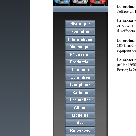
Le moteu
s'efface en
Le moteu
2CV AZU . O
il s'efface
Le moteu
1978, arrêt
équipées de
Le moteu
juillet 199
Perrier, la