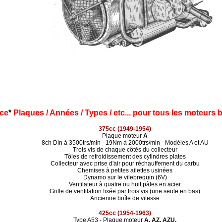
ce
*
Plaques / Années / Types / etc... pour tous les moteurs b
375cc (1949-1954)
Plaque moteur
A
8ch Din à 3500trs/min - 19Nm à 2000trs/min - Modèles A et AU
Trois vis de chaque côtés du collecteur
Tôles de refroidissement des cylindres plates
Collecteur avec prise d'air pour réchauffement du carbu
Chemises à petites ailettes usinées
Dynamo sur le vilebrequin (6V)
Ventilateur à quatre ou huit pâles en acier
Grille de ventilation fixée par trois vis (une seule en bas)
Ancienne boîte de vitesse
425cc (1954-1963)
Type A53 - Plaque moteur
A, AZ, AZU,