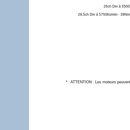
26ch Din à 5500t
28,5ch Din à 5750trs/min - 39Nm
* : ATTENTION : Les moteurs peuvent ê