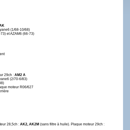
 AK
Dyane6 (1/68-10/68)
0-73) et AZAM6 (66-73)
ent
ur 29ch :
AM2 A
yane6 (2/70-6/83)
88)
Plaque moteur R06/627
rrière
teur 28,5ch :
AK2, AK2M
(sans filtre à huile). Plaque moteur 29ch :