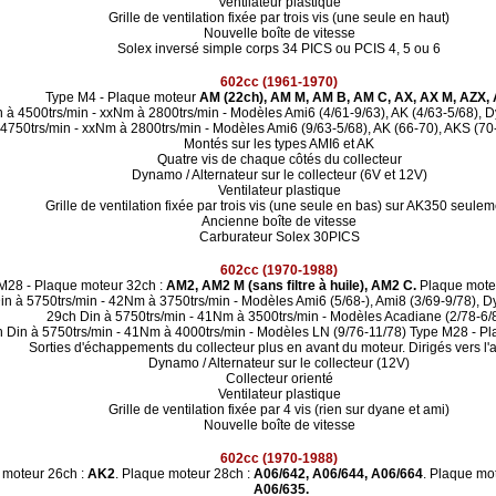
Ventilateur plastique
Grille de ventilation fixée par trois vis (une seule en haut)
Nouvelle boîte de vitesse
Solex inversé simple corps 34 PICS ou PCIS 4, 5 ou 6
602cc (1961-1970)
Type M4 - Plaque moteur
AM (22ch), AM M, AM B, AM C, AX, AX M, AZX,
 à 4500trs/min - xxNm à 2800trs/min - Modèles Ami6 (4/61-9/63), AK (4/63-5/68), 
4750trs/min - xxNm à 2800trs/min - Modèles Ami6 (9/63-5/68), AK (66-70), AKS (7
Montés sur les types AMI6 et AK
Quatre vis de chaque côtés du collecteur
Dynamo / Alternateur sur le collecteur (6V et 12V)
Ventilateur plastique
Grille de ventilation fixée par trois vis (une seule en bas) sur AK350 seulem
Ancienne boîte de vitesse
Carburateur Solex 30PICS
602cc (1970-1988)
M28 - Plaque moteur 32ch :
AM2, AM2 M (sans filtre à huile), AM2 C.
Plaque mote
in à 5750trs/min - 42Nm à 3750trs/min - Modèles Ami6 (5/68-), Ami8 (3/69-9/78), D
29ch Din à 5750trs/min - 41Nm à 3500trs/min - Modèles Acadiane (2/78-6/
h Din à 5750trs/min - 41Nm à 4000trs/min - Modèles LN (9/76-11/78) Type M28 - 
Sorties d'échappements du collecteur plus en avant du moteur. Dirigés vers l'a
Dynamo / Alternateur sur le collecteur (12V)
Collecteur orienté
Ventilateur plastique
Grille de ventilation fixée par 4 vis (rien sur dyane et ami)
Nouvelle boîte de vitesse
602cc (1970-1988)
moteur 26ch :
AK2
. Plaque moteur 28ch :
A06/642, A06/644, A06/664
. Plaque mo
A06/635.