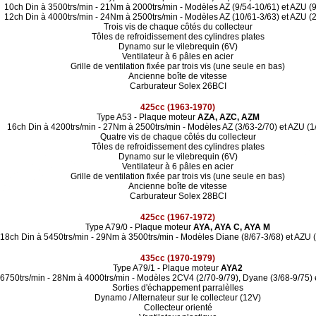
10ch Din à 3500trs/min - 21Nm à 2000trs/min - Modèles AZ (9/54-10/61) et AZU (9
12ch Din à 4000trs/min - 24Nm à 2500trs/min - Modèles AZ (10/61-3/63) et AZU (2
Trois vis de chaque côtés du collecteur
Tôles de refroidissement des cylindres plates
Dynamo sur le vilebrequin (6V)
Ventilateur à 6 pâles en acier
Grille de ventilation fixée par trois vis (une seule en bas)
Ancienne boîte de vitesse
Carburateur Solex 26BCI
425cc (1963-1970)
Type A53 - Plaque moteur
AZA, AZC, AZM
16ch Din à 4200trs/min - 27Nm à 2500trs/min - Modèles AZ (3/63-2/70) et AZU (1
Quatre vis de chaque côtés du collecteur
Tôles de refroidissement des cylindres plates
Dynamo sur le vilebrequin (6V)
Ventilateur à 6 pâles en acier
Grille de ventilation fixée par trois vis (une seule en bas)
Ancienne boîte de vitesse
Carburateur Solex 28BCI
425cc (1967-1972)
Type A79/0 - Plaque moteur
AYA, AYA C, AYA M
18ch Din à 5450trs/min - 29Nm à 3500trs/min - Modèles Diane (8/67-3/68) et AZU (
435cc (1970-1979)
Type A79/1 - Plaque moteur
AYA2
 6750trs/min - 28Nm à 4000trs/min - Modèles 2CV4 (2/70-9/79), Dyane (3/68-9/75) 
Sorties d'échappement parralèlles
Dynamo / Alternateur sur le collecteur (12V)
Collecteur orienté