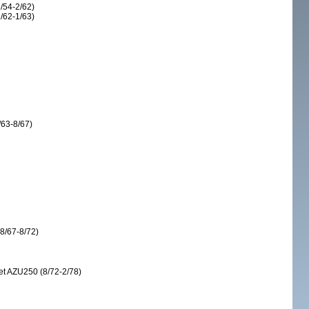
/54-2/62)
/62-1/63)
/63-8/67)
8/67-8/72)
et AZU250 (8/72-2/78)