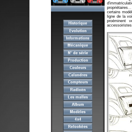
d'immatricul
propriétaires.
certains modè
ligne de la vo
proéminent v
accessoiristes