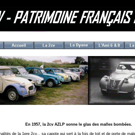
En 1957, la 2cv AZLP sonne le glas des malles bombées.
nalités de la 1ere 2cv... sa capote qui sert à la fois de toit et de porte de ma