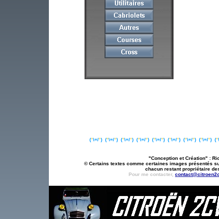
(
°
\=/
°
)
(
°
\=/
°
)
(
°
\=/
°
)
(
°
\=/
°
)
(
°
\=/
°
)
(
°
\=/
°
) (
°
\=/
°
) (
°
\=/
°
)
(
°
"Conception et Création" : Ric
© Certains textes comme certaines images présentés sur 
chacun restant propriétaire des
Pour me contacter,
contact@citroen2c