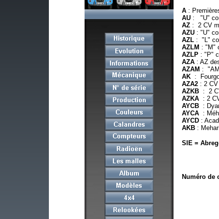
A
: Première
AU
: "U" com
AZ
: 2 CV m
AZU
: "U" co
AZL
: "L" co
AZLM
: "M" 
AZLP
: "P" 
AZA
: AZ de
AZAM
: "AM"
AK
: Fourgon
AZA2
: 2 CV 
AZKB
: 2 C
AZKA
: 2 C
AYCB
: Dya
AYCA
: Méh
AYCD
: Acad
AKB
: Mehari
SIE = Abreg
Numéro de c