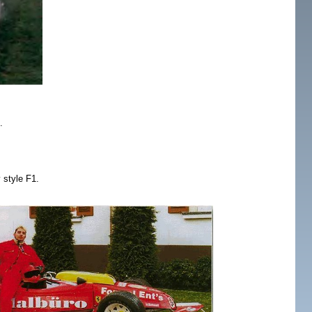
.
 style F1.