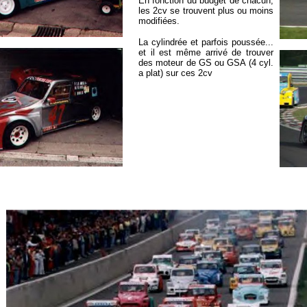
En fonction du budget de chacun,
les 2cv se trouvent plus ou moins
modifiées.
La cylindrée et parfois poussée...
et il est même arrivé de trouver
des moteur de GS ou GSA (4 cyl.
a plat) sur ces 2cv